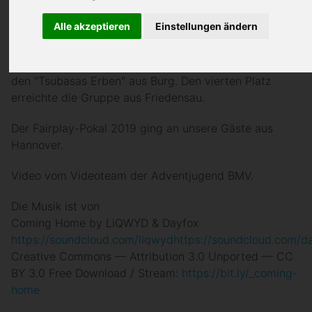
Alle akzeptieren
Einstellungen ändern
Das Fußballtunier 2019 wurde gewonnen von "1844 -
Die Übrigen", gefolgt von der Gruppe aus Dresden und
den "Tsubasas Erben" aus Burg. Den vierten Platz
erreichte die Gruppe aus Friedensau.
Der Fairplay-Pokal 2019 ging an unsere Gäste aus
Hannover.
Video vom Videoteam der Adventjugend BMV.
Die Musik ist von
Coming Home by LiQWYD & Dayfox
https://soundcloud.com/liqwyd
https://soundcloud.com/d
Creative Commons — Attribution 3.0 Unported — CC
BY 3.0 Free Download / Stream:
https://bit.ly/_coming-
home