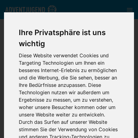
bmv.adventjugend.de
//
Media
//
Podcasts
//
Kapitel 4 Die
Ihre Privatsphäre ist uns
Sternenwiese
wichtig
Diese Website verwendet Cookies und
Kapitel 4 Die Sternenwiese
Targeting Technologien um Ihnen ein
besseres Internet-Erlebnis zu ermöglichen
und die Werbung, die Sie sehen, besser an
Video Player is loading.
Ihre Bedürfnisse anzupassen. Diese
Play Video
Technologien nutzen wir außerdem um
Play
Ergebnisse zu messen, um zu verstehen,
Mute
woher unsere Besucher kommen oder um
Current Time
0:00
unsere Website weiter zu entwickeln.
/
Durch das Surfen auf unserer Website
Duration
-:-
stimmen Sie der Verwendung von Cookies
Loaded
:
0%
und anderen Tracking-Technologien zu.