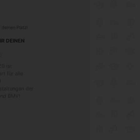
IR DEINEN
0
0 ist
t für alle
d
staltungen der
end BMV!