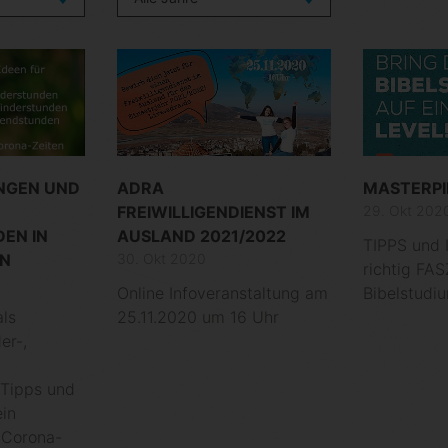
UNGEN UND
ADRA
MASTERPI
FREIWILLIGENDIENST IM
29. Okt 202
EN IN
AUSLAND 2021/2022
TIPPS und 
EN
30. Okt 2020
richtig FA
Online Infoveranstaltung am
Bibelstudi
ls
25.11.2020 um 16 Uhr
er-,
 Tipps und
in
 Corona-