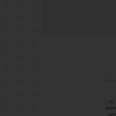
JA,
genan
spe