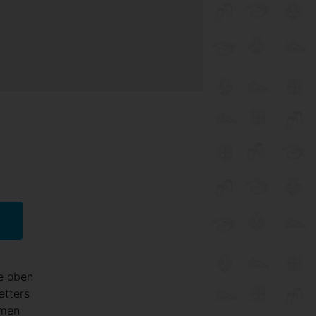
e oben
etters
hmen