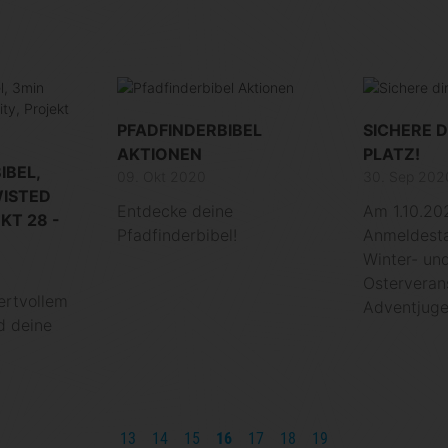
PFADFINDERBIBEL
SICHERE D
AKTIONEN
PLATZ!
IBEL,
09. Okt 2020
30. Sep 202
WISTED
Entdecke deine
Am 1.10.202
KT 28 -
Pfadfinderbibel!
Anmeldestar
Winter- un
Osterveran
ertvollem
Adventjug
d deine
13
14
15
16
17
18
19