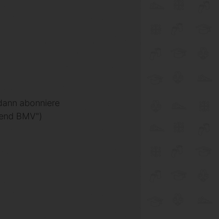
 dann abonniere
gend BMV")