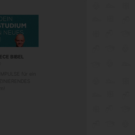
ECE BIBEL
0
IMPULSE für ein
SZINIERENDES
um!