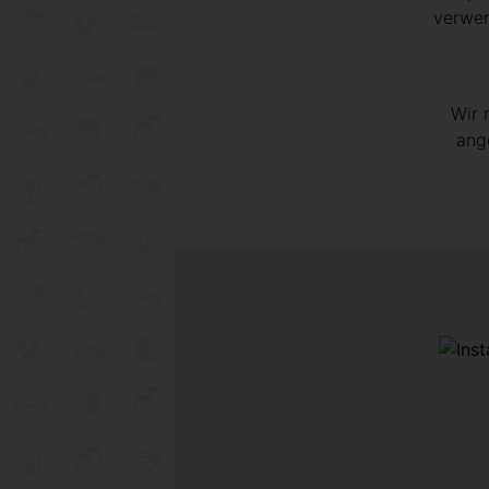
verwen
Wir 
ang