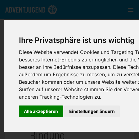
bmv.adventjugend.de
//
Media
//
News
//
Pfadfinder:
Neubelebung, Wachstum, Bindung
Ihre Privatsphäre ist uns wichtig
Diese Website verwendet Cookies und Targeting T
besseres Internet-Erlebnis zu ermöglichen und die 
besser an Ihre Bedürfnisse anzupassen. Diese Tech
außerdem um Ergebnisse zu messen, um zu verste
Pfadfinder:
Besucher kommen oder um unsere Website weiter z
Surfen auf unserer Website stimmen Sie der Verw
anderen Tracking-Technologien zu.
Neubelebung,
Alle akzeptieren
Einstellungen ändern
Wachstum,
Bindung