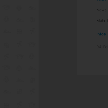
Newsl
Mehr I
Infos
04. F