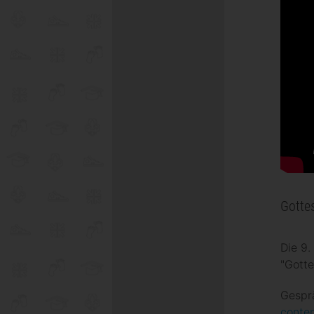
Gotte
Die 9
"Gotte
Gespr
conte