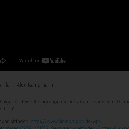
s Plan - Alex Kampmann
. Folge für deine Kleingruppe mit Alex Kampmann zum Them
s Plan".
ächsleitfaden:
https://www.kleingruppe.de/wp-
nt/uploads/2022/01/09-Gespraechsleitfaden-Gottes-Plan.p