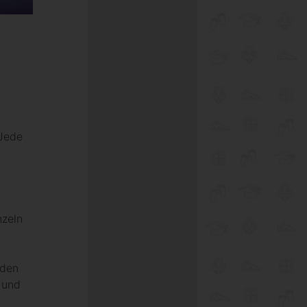
 Jede
nzeln
lden
 und