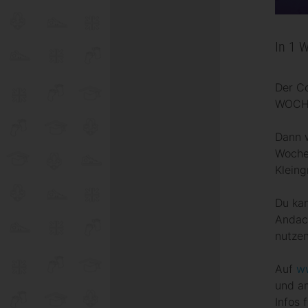
In 1 W
Der C
WOCH
Dann w
Woche 
Klein
Du ka
Andac
nutzen
Auf
ww
und a
Infos 