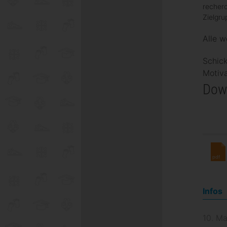
recherc
Zielgru
Alle w
Schick
Motiva
Dow
pdf
Infos
10. Ma