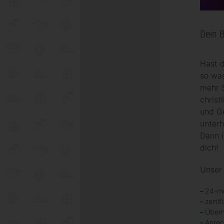
Dein 
Hast d
so was
mehr S
christ
und Ge
unter
Dann 
dich!
Unser
24-mo
zerti
Übern
Anrec