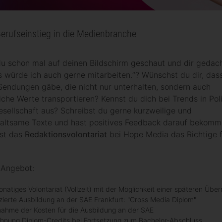
Berufseinstieg in die Medienbranche
u schon mal auf deinen Bildschirm geschaut und dir gedach
 würde ich auch gerne mitarbeiten.“? Wünschst du dir, das
endungen gäbe, die nicht nur unterhalten, sondern auch
liche Werte transportieren? Kennst du dich bei Trends in Poli
sellschaft aus? Schreibst du gerne kurzweilige und
haltsame Texte und hast positives Feedback darauf bekom
ist das
Redaktionsvolontariat
bei Hope Media das Richtige f
 Angebot:
natiges Volontariat (Vollzeit) mit der Möglichkeit einer späteren Üb
fizierte Ausbildung an der SAE Frankfurt: "Cross Media Diplom"
ahme der Kosten für die Ausbildung an der SAE
hnung Diplom-Credits bei Fortsetzung zum Bachelor-Abschluss