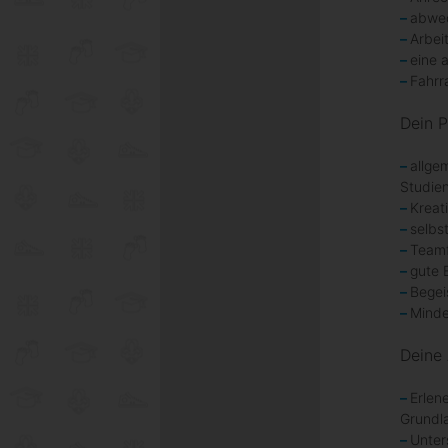
abwec
Arbei
eine 
Fahrr
Dein Pr
allge
Studie
Kreat
selbs
Teamf
gute 
Begei
Minde
Deine
Erlen
Grundl
Unter