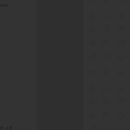
nnen
n, z.B.