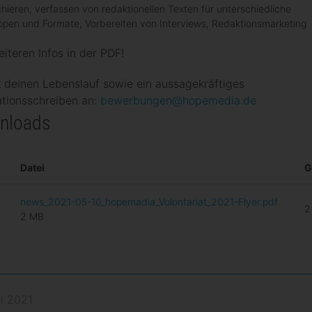
hieren, verfassen von redaktionellen Texten für unterschiedliche
ppen und Formate, Vorbereiten von Interviews, Redaktionsmarketing
eiteren Infos in der PDF!
 deinen Lebenslauf sowie ein aussagekräftiges
tionsschreiben an:
bewerbungen@hopemedia.de
nloads
Datei
G
news_2021-05-10_hopemadia_Volontariat_2021-Flyer.pdf
2
2 MB
i 2021