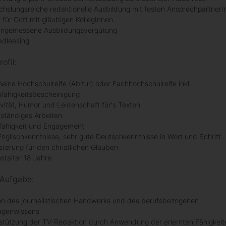
hslungsreiche redaktionelle Ausbildung mit festen AnsprechpartnerI
t für Gott mit gläubigen KollegInnen
angemessene Ausbildungsvergütung
adleasing
ofil:
meine Hochschulreife (Abitur) oder Fachhochschulreife inkl.
nfähigkeitsbescheinigung
ivität, Humor und Leidenschaft für's Texten
tständiges Arbeiten
ähigkeit und Engagement
Englischkenntnisse, sehr gute Deutschkenntnisse in Wort und Schrift
sterung für den christlichen Glauben
stalter 18 Jahre
 Aufgabe:
en des journalistischen Handwerks und des berufsbezogenen
agenwissens
stützung der TV-Redaktion durch Anwendung der erlernten Fähigkeite