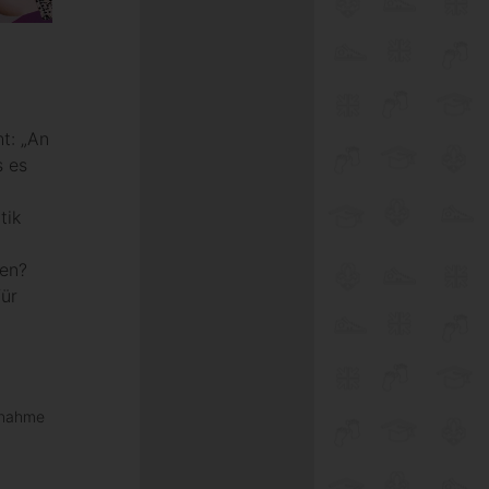
t: „An
s es
tik
men?
ür
ernahme