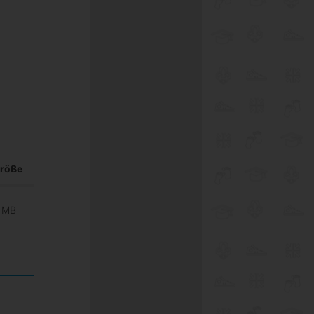
röße
 MB