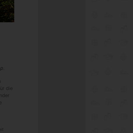
mp
.
m
ür die
nder
e
it