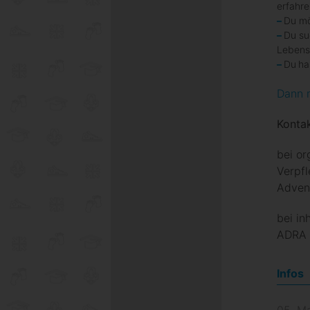
erfahr
Du mö
Du su
Lebens
Du ha
Dann m
Konta
bei o
Verpf
Adven
bei in
ADRA 
Infos