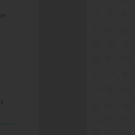
ige
704