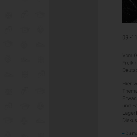
09.-1
Vom 09
Freik
Deuts
Hier 
Thema 
Erwach
und F
Lager
Diskus
Du mö