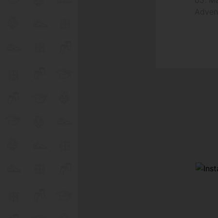
05. M
Adven