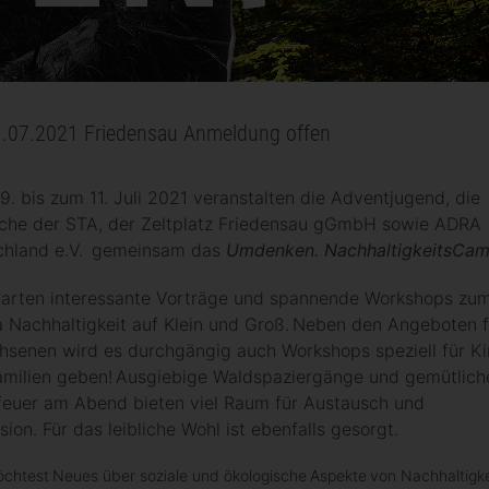
1.07.2021 Friedensau Anmeldung offen
. bis zum 11. Juli 2021 veranstalten die Adventjugend, die
irche der STA, der Zeltplatz Friedensau gGmbH sowie ADRA
chland e.V. gemeinsam das
Umdenken. NachhaltigkeitsCa
warten interessante Vorträge und spannende Workshops zu
Nachhaltigkeit auf Klein und Groß. Neben den Angeboten f
senen wird es durchgängig auch Workshops speziell für Ki
amilien geben! Ausgiebige Waldspaziergänge und gemütlich
feuer am Abend bieten viel Raum für Austausch und
sion. Für das leibliche Wohl ist ebenfalls gesorgt.
chtest Neues über soziale und ökologische Aspekte von Nachhaltigke